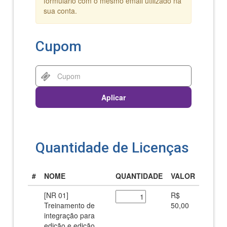
formulário com o mesmo email utilizado na
sua conta.
Cupom
Aplicar
Quantidade de Licenças
#
NOME
QUANTIDADE
VALOR
[NR 01]
R$
Treinamento de
50,00
integração para
edição e edição