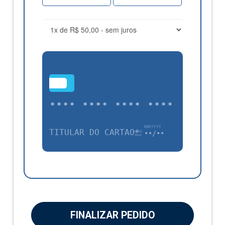
•••
•••• •••• •••• ••••
TÍTULAR DO CARTÃO*
••/••
FINALIZAR PEDIDO