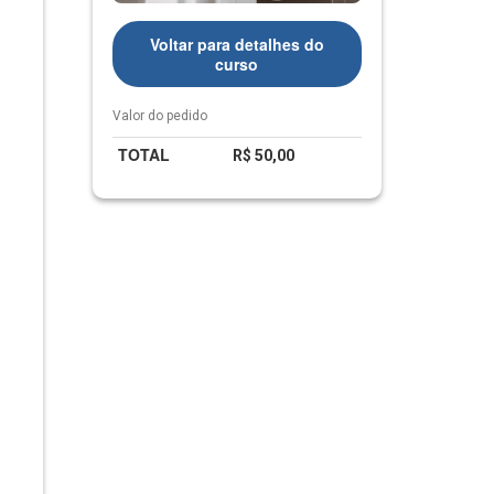
fabricação
de
Voltar para detalhes do
produtos
curso
químicos
Valor do pedido
TOTAL
R$ 50,00