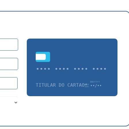
•••
•••• •••• •••• ••••
TÍTULAR DO CARTÃO*
••/••