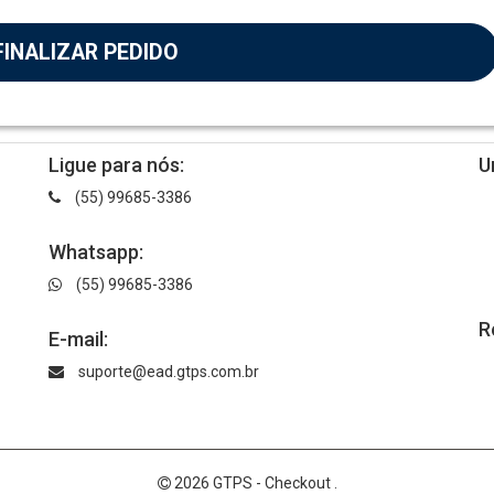
FINALIZAR PEDIDO
Ligue para nós:
U
(55) 99685-3386
Whatsapp:
(55) 99685-3386
R
E-mail:
suporte@ead.gtps.com.br
2026 GTPS - Checkout .