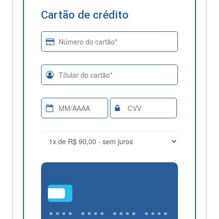
Cartão de crédito
•••
•••• •••• •••• ••••