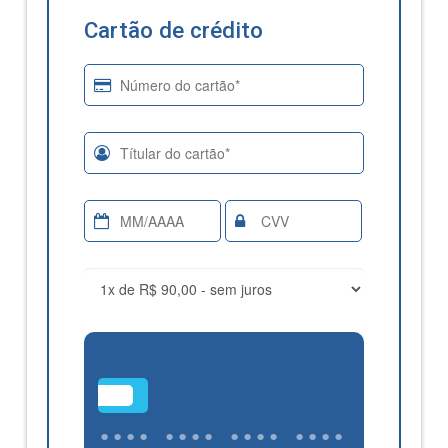
Cartão de crédito
•••
•••• •••• •••• ••••